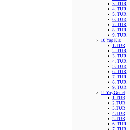
3. TUR
4. TUR
5. TUR
6. TUR
7. TUR
8. TUR
9. TUR
10 Yaş Kız
1.TUR
2. TUR
3. TUR
4. TUR
5. TUR
6. TUR
7. TUR
8. TUR
9. TUR
11 Yaş Genel
1.TUR
2.TUR
3.TUR
4.TUR
5.TUR
6. TUR
7. TUR