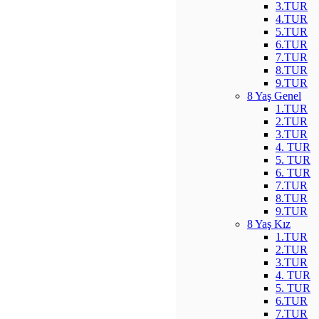
3.TUR
4.TUR
5.TUR
6.TUR
7.TUR
8.TUR
9.TUR
8 Yaş Genel
1.TUR
2.TUR
3.TUR
4. TUR
5. TUR
6. TUR
7.TUR
8.TUR
9.TUR
8 Yaş Kız
1.TUR
2.TUR
3.TUR
4. TUR
5. TUR
6.TUR
7.TUR