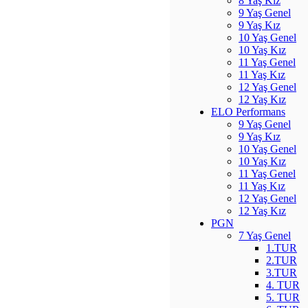
8 Yaş Kız
9 Yaş Genel
9 Yaş Kız
10 Yaş Genel
10 Yaş Kız
11 Yaş Genel
11 Yaş Kız
12 Yaş Genel
12 Yaş Kız
ELO Performans
9 Yaş Genel
9 Yaş Kız
10 Yaş Genel
10 Yaş Kız
11 Yaş Genel
11 Yaş Kız
12 Yaş Genel
12 Yaş Kız
PGN
7 Yaş Genel
1.TUR
2.TUR
3.TUR
4. TUR
5. TUR