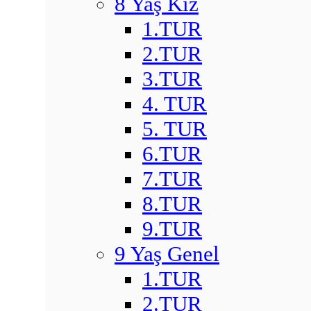
8 Yaş Kız
1.TUR
2.TUR
3.TUR
4. TUR
5. TUR
6.TUR
7.TUR
8.TUR
9.TUR
9 Yaş Genel
1.TUR
2.TUR