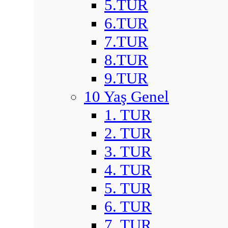
5.TUR
6.TUR
7.TUR
8.TUR
9.TUR
10 Yaş Genel
1. TUR
2. TUR
3. TUR
4. TUR
5. TUR
6. TUR
7. TUR