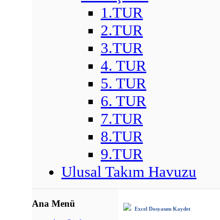
1.TUR
2.TUR
3.TUR
4. TUR
5. TUR
6. TUR
7.TUR
8.TUR
9.TUR
Ulusal Takım Havuzu
Ana Menü
Excel Dosyasını Kaydet