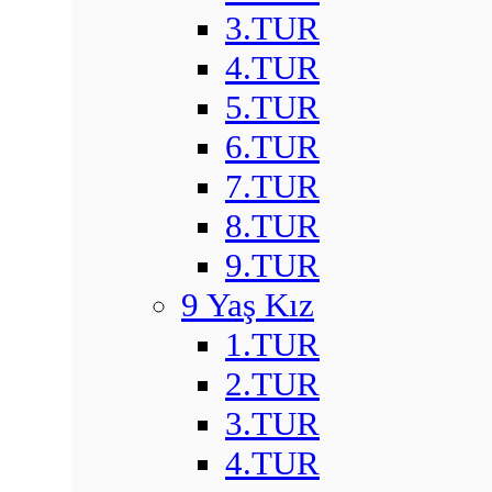
3.TUR
4.TUR
5.TUR
6.TUR
7.TUR
8.TUR
9.TUR
9 Yaş Kız
1.TUR
2.TUR
3.TUR
4.TUR