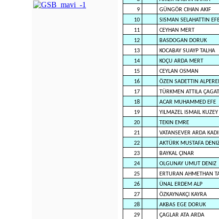
9
GÜNGÖR CIHAN AKIF
10
SISMAN SELAHATTIN EF
11
CEYHAN MERT
12
BASDOGAN DORUK
13
KOCABAY SUAYP TALHA
14
KOÇU ARDA MERT
15
CEYLAN OSMAN
16
ÖZEN SADETTIN ALPERE
17
TÜRKMEN ATTILA ÇAGAT
18
ACAR MUHAMMED EFE
19
YILMAZEL ISMAIL KUZEY
20
TEKIN EMRE
21
VATANSEVER ARDA KADI
22
AKTÜRK MUSTAFA DENI
23
BAYKAL ÇINAR
24
OLGUNAY UMUT DENIZ
25
ERTURAN AHMETHAN T
26
ÜNAL ERDEM ALP
27
ÖZKAYNAKÇI KAYRA
28
AKBAS EGE DORUK
29
ÇAGLAR ATA ARDA