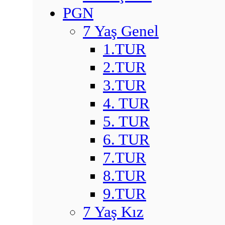
PGN
7 Yaş Genel
1.TUR
2.TUR
3.TUR
4. TUR
5. TUR
6. TUR
7.TUR
8.TUR
9.TUR
7 Yaş Kız