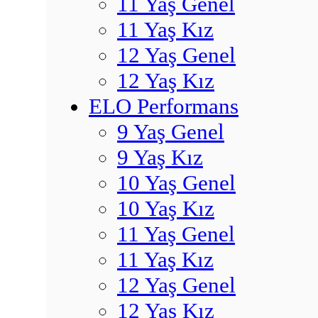
11 Yaş Genel
11 Yaş Kız
12 Yaş Genel
12 Yaş Kız
ELO Performans
9 Yaş Genel
9 Yaş Kız
10 Yaş Genel
10 Yaş Kız
11 Yaş Genel
11 Yaş Kız
12 Yaş Genel
12 Yaş Kız