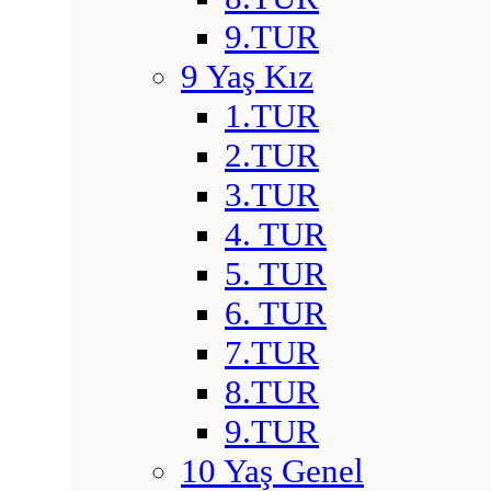
9.TUR
9 Yaş Kız
1.TUR
2.TUR
3.TUR
4. TUR
5. TUR
6. TUR
7.TUR
8.TUR
9.TUR
10 Yaş Genel