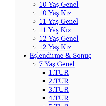
10 Yaş Genel
10 Yaş Kız
11 Yaş Genel
11 Yaş Kız
12 Yaş Genel
12 Yaş Kız
Eşlendirme & Sonuç
7 Yaş Genel
1.TUR
2.TUR
3.TUR
4.TUR