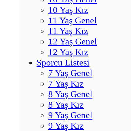
10 Yaş Kız
11 Yaş Genel
11 Yaş Kız
12 Yaş Genel
12 Yaş Kız
Sporcu Listesi
7 Yaş Genel
7 Yaş Kız
8 Yaş Genel
8 Yaş Kız
9 Yaş Genel
9 Yaş Kız