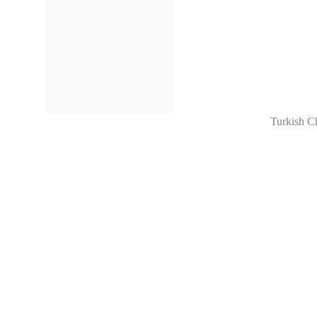
Turkish C