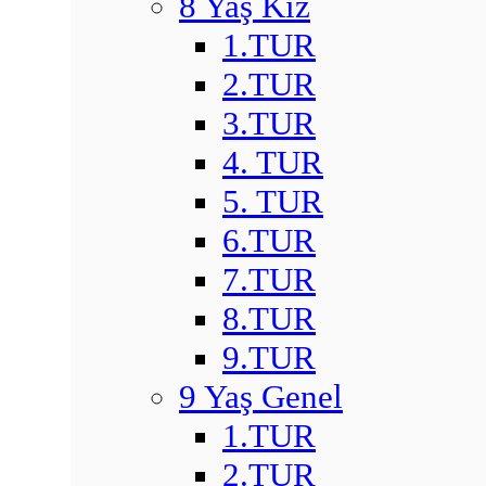
8 Yaş Kız
1.TUR
2.TUR
3.TUR
4. TUR
5. TUR
6.TUR
7.TUR
8.TUR
9.TUR
9 Yaş Genel
1.TUR
2.TUR