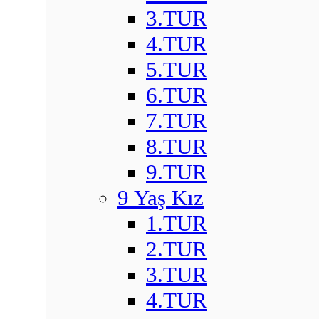
3.TUR
4.TUR
5.TUR
6.TUR
7.TUR
8.TUR
9.TUR
9 Yaş Kız
1.TUR
2.TUR
3.TUR
4.TUR