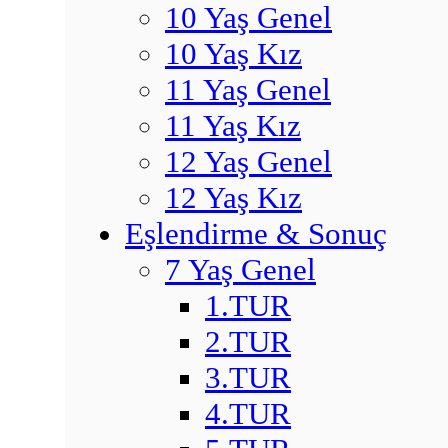
10 Yaş Genel
10 Yaş Kız
11 Yaş Genel
11 Yaş Kız
12 Yaş Genel
12 Yaş Kız
Eşlendirme & Sonuç
7 Yaş Genel
1.TUR
2.TUR
3.TUR
4.TUR