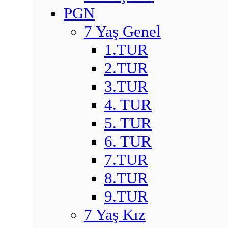
PGN
7 Yaş Genel
1.TUR
2.TUR
3.TUR
4. TUR
5. TUR
6. TUR
7.TUR
8.TUR
9.TUR
7 Yaş Kız