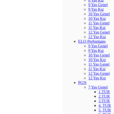
8 Yaş Kız
9 Yaş Genel
9 Yaş Kız
10 Yaş Genel
10 Yaş Kız
11 Yaş Genel
11 Yaş Kız
12 Yaş Genel
12 Yaş Kız
ELO Performans
9 Yaş Genel
9 Yaş Kız
10 Yaş Genel
10 Yaş Kız
11 Yaş Genel
11 Yaş Kız
12 Yaş Genel
12 Yaş Kız
PGN
7 Yaş Genel
1.TUR
2.TUR
3.TUR
4. TUR
5. TUR