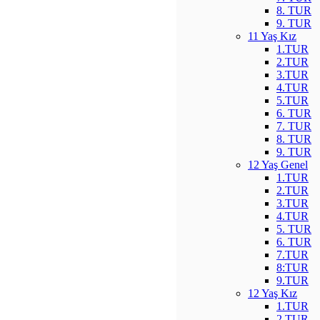
8. TUR
9. TUR
11 Yaş Kız
1.TUR
2.TUR
3.TUR
4.TUR
5.TUR
6. TUR
7. TUR
8. TUR
9. TUR
12 Yaş Genel
1.TUR
2.TUR
3.TUR
4.TUR
5. TUR
6. TUR
7.TUR
8:TUR
9.TUR
12 Yaş Kız
1.TUR
2.TUR