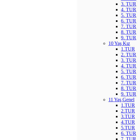
3. TUR
4. TUR
5. TUR
6. TUR
7. TUR
8. TUR
9. TUR
10 Yaş Kız
1.TUR
2. TUR
3. TUR
4. TUR
5. TUR
6. TUR
7. TUR
8. TUR
9. TUR
11 Yaş Genel
1.TUR
2.TUR
3.TUR
4.TUR
5.TUR
6. TUR
7. TUR