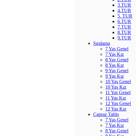
3.TUR
4.TUR
5. TUR
6.TUR
7.TUR
8.TUR
9.TUR
Sıralama
7 Yaş Genel
7 Yaş Kız
8 Yaş Genel
8 Yaş Kız
9 Yaş Genel
9 Yaş Kız
10 Yaş Genel
10 Yaş Kız
11 Yaş Genel
11 Yaş Kız
12 Yaş Genel
12 Yaş Kız
Çapraz Tablo
7 Yaş Genel
7 Yaş Kız
8 Yaş Genel