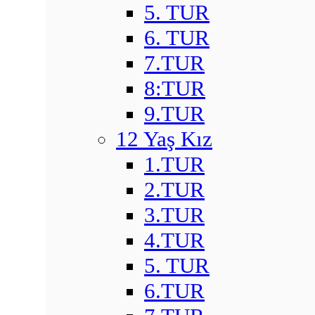
5. TUR
6. TUR
7.TUR
8:TUR
9.TUR
12 Yaş Kız
1.TUR
2.TUR
3.TUR
4.TUR
5. TUR
6.TUR