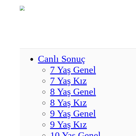
Canlı Sonuç
7 Yaş Genel
7 Yaş Kız
8 Yaş Genel
8 Yaş Kız
9 Yaş Genel
9 Yaş Kız
10 Yaş Genel