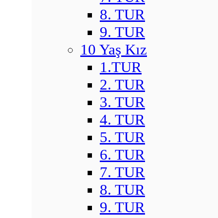
8. TUR
9. TUR
10 Yaş Kız
1.TUR
2. TUR
3. TUR
4. TUR
5. TUR
6. TUR
7. TUR
8. TUR
9. TUR