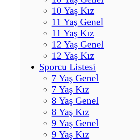
10 Yaş Kız
11 Yaş Genel
11 Yaş Kız
12 Yaş Genel
12 Yaş Kız
Sporcu Listesi
7 Yaş Genel
7 Yaş Kız
8 Yaş Genel
8 Yaş Kız
9 Yaş Genel
9 Yaş Kız