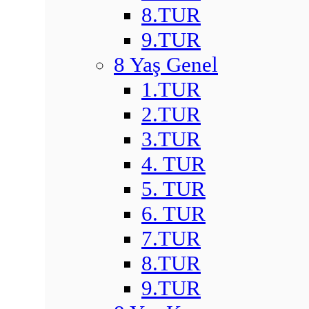
8.TUR
9.TUR
8 Yaş Genel
1.TUR
2.TUR
3.TUR
4. TUR
5. TUR
6. TUR
7.TUR
8.TUR
9.TUR