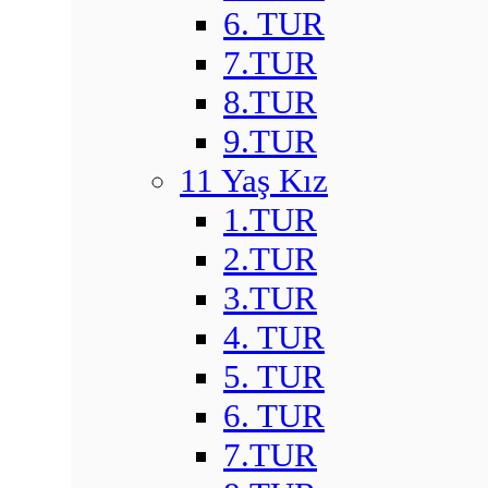
6. TUR
7.TUR
8.TUR
9.TUR
11 Yaş Kız
1.TUR
2.TUR
3.TUR
4. TUR
5. TUR
6. TUR
7.TUR