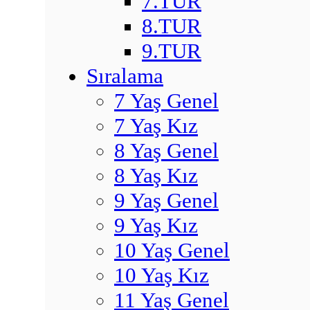
7.TUR
8.TUR
9.TUR
Sıralama
7 Yaş Genel
7 Yaş Kız
8 Yaş Genel
8 Yaş Kız
9 Yaş Genel
9 Yaş Kız
10 Yaş Genel
10 Yaş Kız
11 Yaş Genel