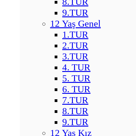
8.TUR
9.TUR
12 Yaş Genel
1.TUR
2.TUR
3.TUR
4. TUR
5. TUR
6. TUR
7.TUR
8.TUR
9.TUR
12 Yaş Kız