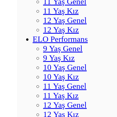
11 Yaş Genel
11 Yaş Kız
12 Yaş Genel
12 Yaş Kız
ELO Performans
9 Yaş Genel
9 Yaş Kız
10 Yaş Genel
10 Yaş Kız
11 Yaş Genel
11 Yaş Kız
12 Yaş Genel
12 Yaş Kız