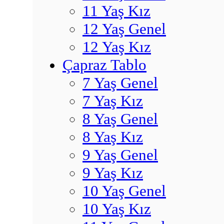
11 Yaş Kız
12 Yaş Genel
12 Yaş Kız
Çapraz Tablo
7 Yaş Genel
7 Yaş Kız
8 Yaş Genel
8 Yaş Kız
9 Yaş Genel
9 Yaş Kız
10 Yaş Genel
10 Yaş Kız