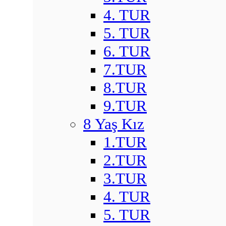
4. TUR
5. TUR
6. TUR
7.TUR
8.TUR
9.TUR
8 Yaş Kız
1.TUR
2.TUR
3.TUR
4. TUR
5. TUR