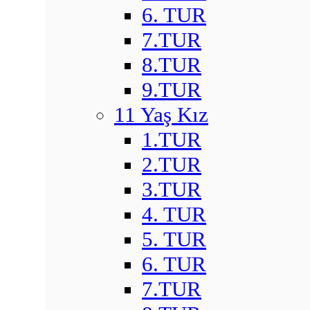
6. TUR
7.TUR
8.TUR
9.TUR
11 Yaş Kız
1.TUR
2.TUR
3.TUR
4. TUR
5. TUR
6. TUR
7.TUR