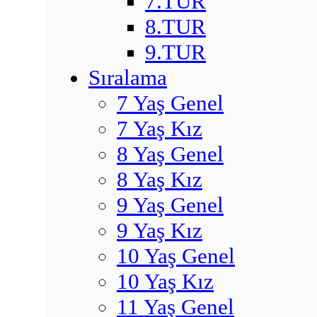
7.TUR
8.TUR
9.TUR
Sıralama
7 Yaş Genel
7 Yaş Kız
8 Yaş Genel
8 Yaş Kız
9 Yaş Genel
9 Yaş Kız
10 Yaş Genel
10 Yaş Kız
11 Yaş Genel