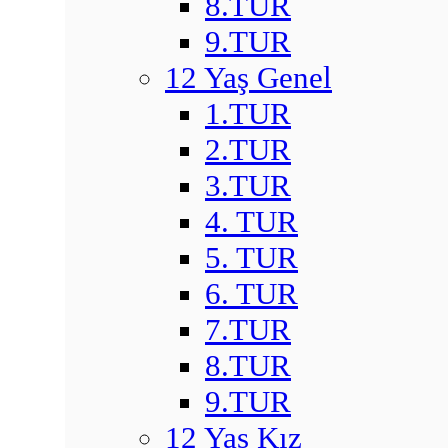
8.TUR
9.TUR
12 Yaş Genel
1.TUR
2.TUR
3.TUR
4. TUR
5. TUR
6. TUR
7.TUR
8.TUR
9.TUR
12 Yaş Kız