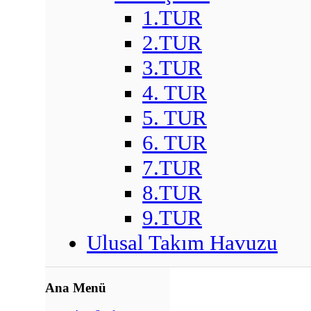
1.TUR
2.TUR
3.TUR
4. TUR
5. TUR
6. TUR
7.TUR
8.TUR
9.TUR
Ulusal Takım Havuzu
Ana Menü