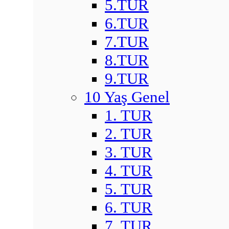
5.TUR
6.TUR
7.TUR
8.TUR
9.TUR
10 Yaş Genel
1. TUR
2. TUR
3. TUR
4. TUR
5. TUR
6. TUR
7. TUR