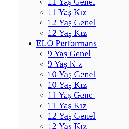
11 Yaş Genel
11 Yaş Kız
12 Yaş Genel
12 Yaş Kız
ELO Performans
9 Yaş Genel
9 Yaş Kız
10 Yaş Genel
10 Yaş Kız
11 Yaş Genel
11 Yaş Kız
12 Yaş Genel
12 Yaş Kız