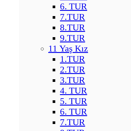
6. TUR
7.TUR
8.TUR
9.TUR
11 Yaş Kız
1.TUR
2.TUR
3.TUR
4. TUR
5. TUR
6. TUR
7.TUR