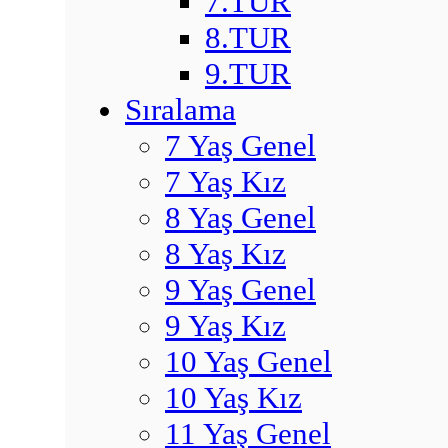
7.TUR
8.TUR
9.TUR
Sıralama
7 Yaş Genel
7 Yaş Kız
8 Yaş Genel
8 Yaş Kız
9 Yaş Genel
9 Yaş Kız
10 Yaş Genel
10 Yaş Kız
11 Yaş Genel