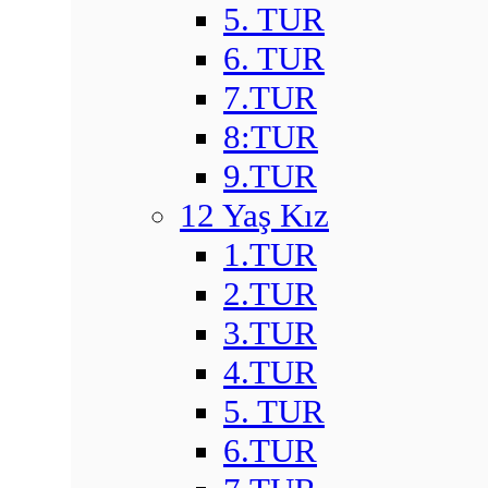
5. TUR
6. TUR
7.TUR
8:TUR
9.TUR
12 Yaş Kız
1.TUR
2.TUR
3.TUR
4.TUR
5. TUR
6.TUR