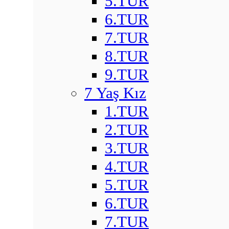
5.TUR
6.TUR
7.TUR
8.TUR
9.TUR
7 Yaş Kız
1.TUR
2.TUR
3.TUR
4.TUR
5.TUR
6.TUR
7.TUR