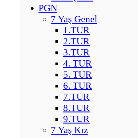
PGN
7 Yaş Genel
1.TUR
2.TUR
3.TUR
4. TUR
5. TUR
6. TUR
7.TUR
8.TUR
9.TUR
7 Yaş Kız