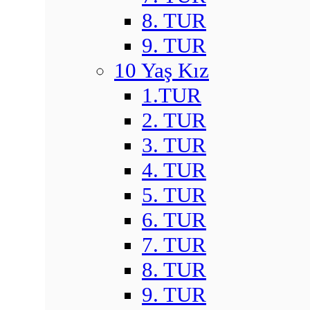
8. TUR
9. TUR
10 Yaş Kız
1.TUR
2. TUR
3. TUR
4. TUR
5. TUR
6. TUR
7. TUR
8. TUR
9. TUR