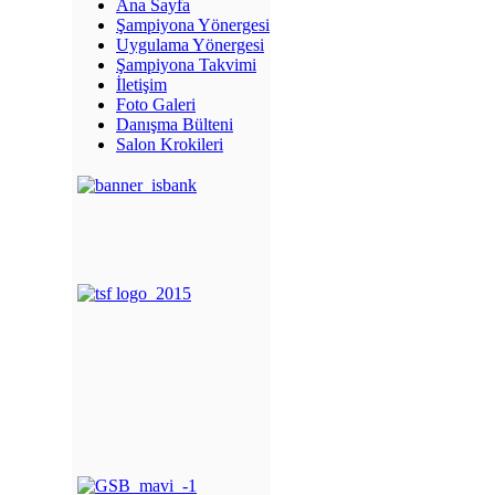
Ana Sayfa
Şampiyona Yönergesi
Uygulama Yönergesi
Şampiyona Takvimi
İletişim
Foto Galeri
Danışma Bülteni
Salon Krokileri