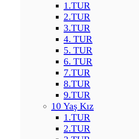
1.TUR
2.TUR
3.TUR
4. TUR
5. TUR
6. TUR
7.TUR
8.TUR
9.TUR
10 Yaş Kız
1.TUR
2.TUR