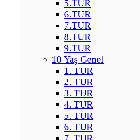
5.TUR
6.TUR
7.TUR
8.TUR
9.TUR
10 Yaş Genel
1. TUR
2. TUR
3. TUR
4. TUR
5. TUR
6. TUR
7. TUR