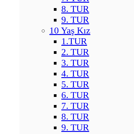
8. TUR
9. TUR
10 Yaş Kız
1.TUR
2. TUR
3. TUR
4. TUR
5. TUR
6. TUR
7. TUR
8. TUR
9. TUR