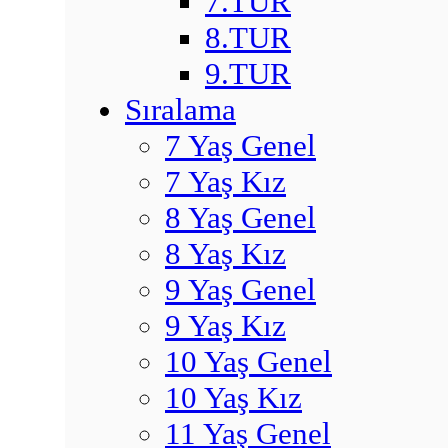
7.TUR
8.TUR
9.TUR
Sıralama
7 Yaş Genel
7 Yaş Kız
8 Yaş Genel
8 Yaş Kız
9 Yaş Genel
9 Yaş Kız
10 Yaş Genel
10 Yaş Kız
11 Yaş Genel