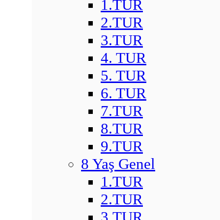
1.TUR
2.TUR
3.TUR
4. TUR
5. TUR
6. TUR
7.TUR
8.TUR
9.TUR
8 Yaş Genel
1.TUR
2.TUR
3.TUR