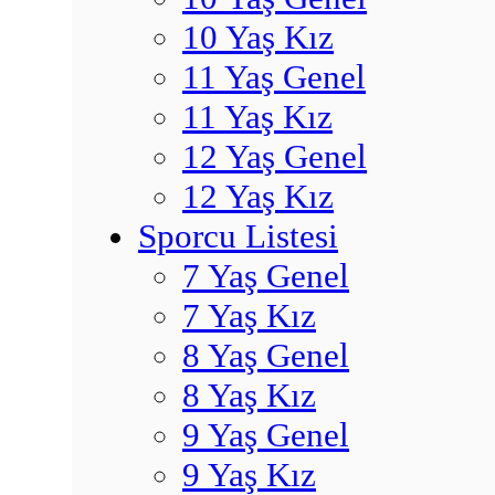
10 Yaş Kız
11 Yaş Genel
11 Yaş Kız
12 Yaş Genel
12 Yaş Kız
Sporcu Listesi
7 Yaş Genel
7 Yaş Kız
8 Yaş Genel
8 Yaş Kız
9 Yaş Genel
9 Yaş Kız