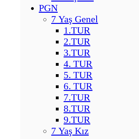
PGN
7 Yaş Genel
1.TUR
2.TUR
3.TUR
4. TUR
5. TUR
6. TUR
7.TUR
8.TUR
9.TUR
7 Yaş Kız