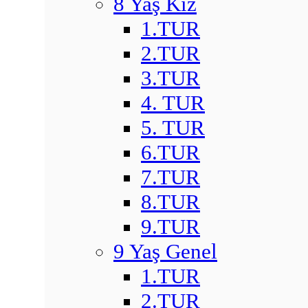
8 Yaş Kız
1.TUR
2.TUR
3.TUR
4. TUR
5. TUR
6.TUR
7.TUR
8.TUR
9.TUR
9 Yaş Genel
1.TUR
2.TUR