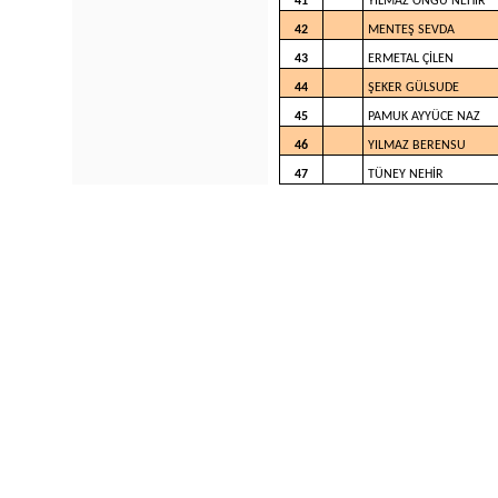
41
YILMAZ ONGU NEHİR
42
MENTEŞ SEVDA
43
ERMETAL ÇİLEN
44
ŞEKER GÜLSUDE
45
PAMUK AYYÜCE NAZ
46
YILMAZ BERENSU
47
TÜNEY NEHİR