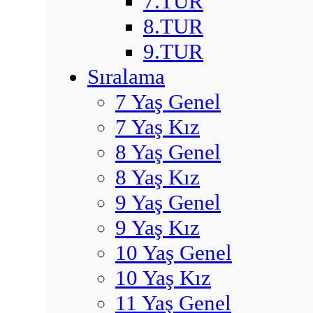
7.TUR
8.TUR
9.TUR
Sıralama
7 Yaş Genel
7 Yaş Kız
8 Yaş Genel
8 Yaş Kız
9 Yaş Genel
9 Yaş Kız
10 Yaş Genel
10 Yaş Kız
11 Yaş Genel