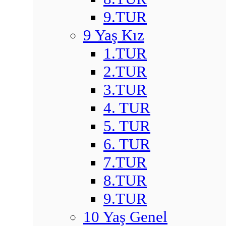
9.TUR
9 Yaş Kız
1.TUR
2.TUR
3.TUR
4. TUR
5. TUR
6. TUR
7.TUR
8.TUR
9.TUR
10 Yaş Genel