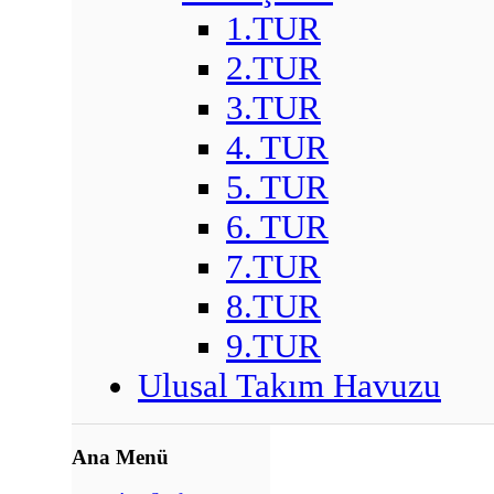
1.TUR
2.TUR
3.TUR
4. TUR
5. TUR
6. TUR
7.TUR
8.TUR
9.TUR
Ulusal Takım Havuzu
Ana Menü