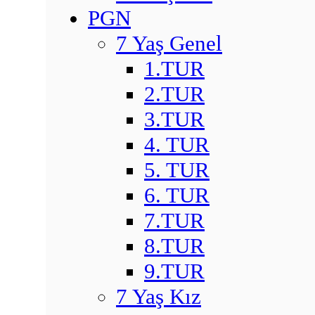
PGN
7 Yaş Genel
1.TUR
2.TUR
3.TUR
4. TUR
5. TUR
6. TUR
7.TUR
8.TUR
9.TUR
7 Yaş Kız