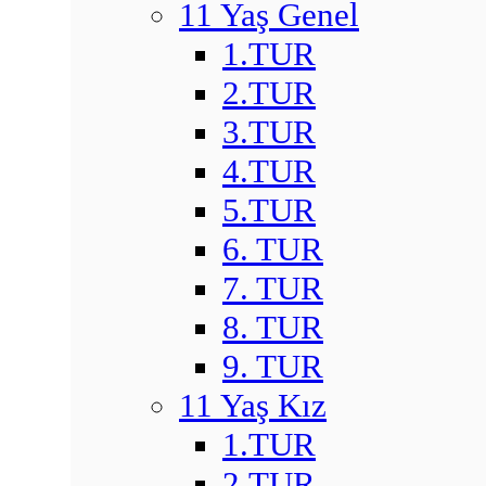
11 Yaş Genel
1.TUR
2.TUR
3.TUR
4.TUR
5.TUR
6. TUR
7. TUR
8. TUR
9. TUR
11 Yaş Kız
1.TUR
2.TUR