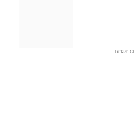
Turkish C