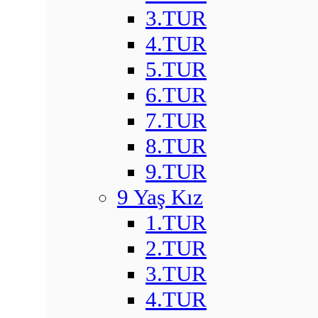
3.TUR
4.TUR
5.TUR
6.TUR
7.TUR
8.TUR
9.TUR
9 Yaş Kız
1.TUR
2.TUR
3.TUR
4.TUR