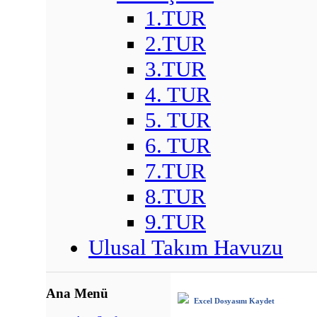
1.TUR
2.TUR
3.TUR
4. TUR
5. TUR
6. TUR
7.TUR
8.TUR
9.TUR
Ulusal Takım Havuzu
Ana Menü
Excel Dosyasını Kaydet