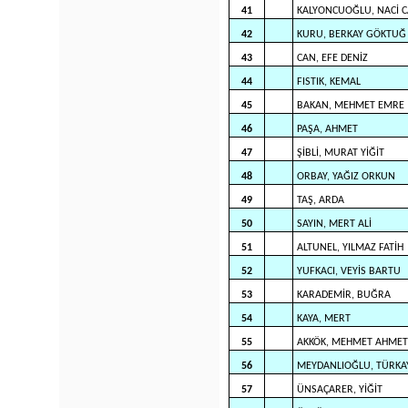
41
KALYONCUOĞLU, NACİ 
42
KURU, BERKAY GÖKTUĞ
43
CAN, EFE DENİZ
44
FISTIK, KEMAL
45
BAKAN, MEHMET EMRE
46
PAŞA, AHMET
47
ŞİBLİ, MURAT YİĞİT
48
ORBAY, YAĞIZ ORKUN
49
TAŞ, ARDA
50
SAYIN, MERT ALİ
51
ALTUNEL, YILMAZ FATİH
52
YUFKACI, VEYİS BARTU
53
KARADEMİR, BUĞRA
54
KAYA, MERT
55
AKKÖK, MEHMET AHMET
56
MEYDANLIOĞLU, TÜRKA
57
ÜNSAÇARER, YİĞİT