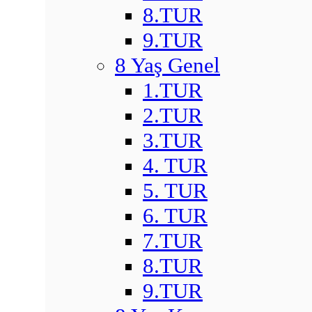
8.TUR
9.TUR
8 Yaş Genel
1.TUR
2.TUR
3.TUR
4. TUR
5. TUR
6. TUR
7.TUR
8.TUR
9.TUR