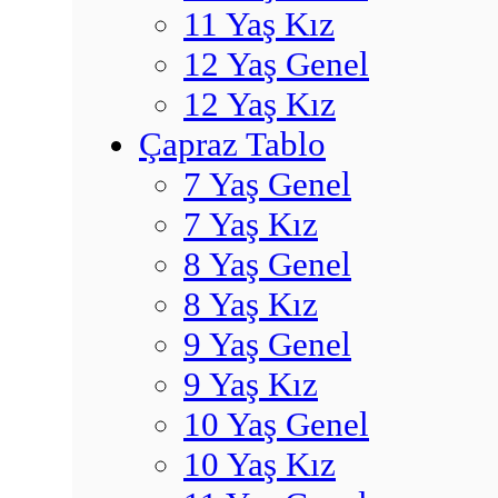
11 Yaş Kız
12 Yaş Genel
12 Yaş Kız
Çapraz Tablo
7 Yaş Genel
7 Yaş Kız
8 Yaş Genel
8 Yaş Kız
9 Yaş Genel
9 Yaş Kız
10 Yaş Genel
10 Yaş Kız