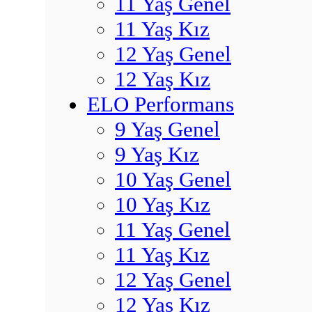
11 Yaş Genel
11 Yaş Kız
12 Yaş Genel
12 Yaş Kız
ELO Performans
9 Yaş Genel
9 Yaş Kız
10 Yaş Genel
10 Yaş Kız
11 Yaş Genel
11 Yaş Kız
12 Yaş Genel
12 Yaş Kız