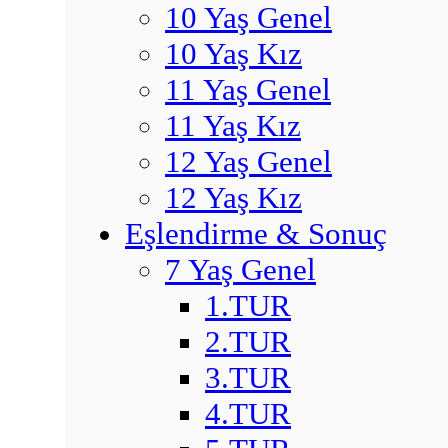
10 Yaş Genel
10 Yaş Kız
11 Yaş Genel
11 Yaş Kız
12 Yaş Genel
12 Yaş Kız
Eşlendirme & Sonuç
7 Yaş Genel
1.TUR
2.TUR
3.TUR
4.TUR