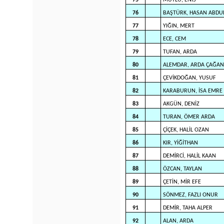
75
MUTLU, ENİS
76
BAŞTÜRK, HASAN ABDU
77
YIĞIN, MERT
78
ECE, CEM
79
TUFAN, ARDA
80
ALEMDAR, ARDA ÇAĞAN
81
ÇEVİKDOĞAN, YUSUF
82
KARABURUN, İSA EMRE
83
AKGÜN, DENİZ
84
TURAN, ÖMER ARDA
85
ÇİÇEK, HALİL OZAN
86
KIR, YİĞİTHAN
87
DEMİRCİ, HALİL KAAN
88
ÖZCAN, TAYLAN
89
ÇETİN, MİR EFE
90
SÖNMEZ, FAZLI ONUR
91
DEMİR, TAHA ALPER
92
ALAN, ARDA