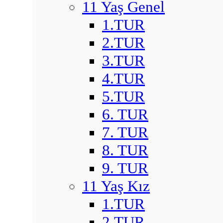
11 Yaş Genel
1.TUR
2.TUR
3.TUR
4.TUR
5.TUR
6. TUR
7. TUR
8. TUR
9. TUR
11 Yaş Kız
1.TUR
2.TUR