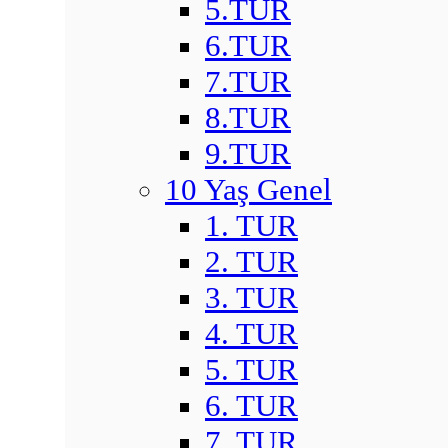
5.TUR
6.TUR
7.TUR
8.TUR
9.TUR
10 Yaş Genel
1. TUR
2. TUR
3. TUR
4. TUR
5. TUR
6. TUR
7. TUR