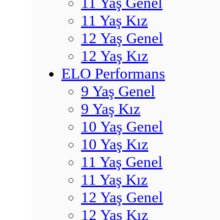
11 Yaş Genel
11 Yaş Kız
12 Yaş Genel
12 Yaş Kız
ELO Performans
9 Yaş Genel
9 Yaş Kız
10 Yaş Genel
10 Yaş Kız
11 Yaş Genel
11 Yaş Kız
12 Yaş Genel
12 Yaş Kız