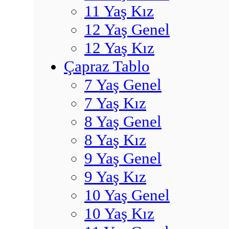
11 Yaş Kız
12 Yaş Genel
12 Yaş Kız
Çapraz Tablo
7 Yaş Genel
7 Yaş Kız
8 Yaş Genel
8 Yaş Kız
9 Yaş Genel
9 Yaş Kız
10 Yaş Genel
10 Yaş Kız