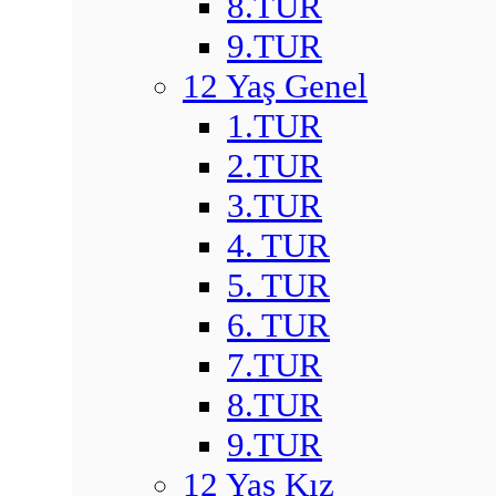
8.TUR
9.TUR
12 Yaş Genel
1.TUR
2.TUR
3.TUR
4. TUR
5. TUR
6. TUR
7.TUR
8.TUR
9.TUR
12 Yaş Kız