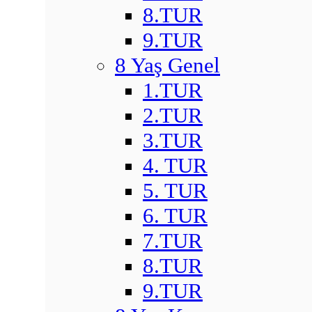
8.TUR
9.TUR
8 Yaş Genel
1.TUR
2.TUR
3.TUR
4. TUR
5. TUR
6. TUR
7.TUR
8.TUR
9.TUR