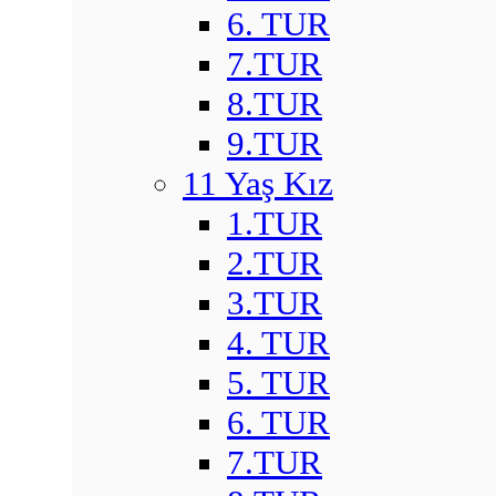
6. TUR
7.TUR
8.TUR
9.TUR
11 Yaş Kız
1.TUR
2.TUR
3.TUR
4. TUR
5. TUR
6. TUR
7.TUR