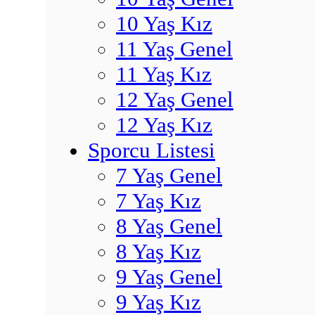
10 Yaş Kız
11 Yaş Genel
11 Yaş Kız
12 Yaş Genel
12 Yaş Kız
Sporcu Listesi
7 Yaş Genel
7 Yaş Kız
8 Yaş Genel
8 Yaş Kız
9 Yaş Genel
9 Yaş Kız