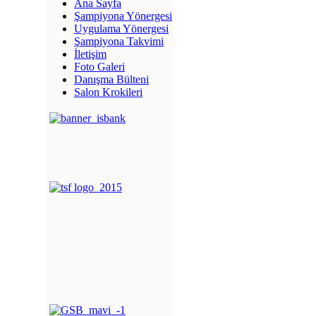
Ana Sayfa
Şampiyona Yönergesi
Uygulama Yönergesi
Şampiyona Takvimi
İletişim
Foto Galeri
Danışma Bülteni
Salon Krokileri