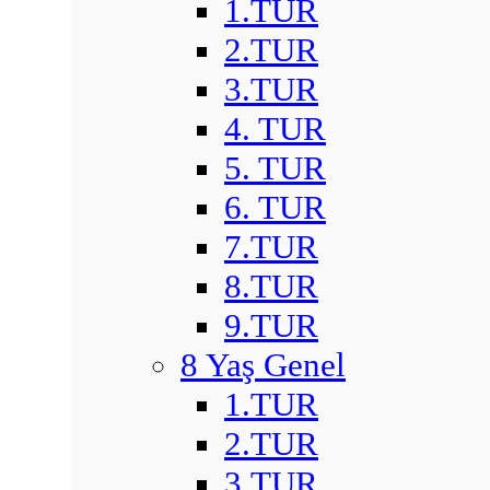
1.TUR
2.TUR
3.TUR
4. TUR
5. TUR
6. TUR
7.TUR
8.TUR
9.TUR
8 Yaş Genel
1.TUR
2.TUR
3.TUR