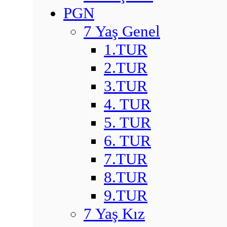
PGN
7 Yaş Genel
1.TUR
2.TUR
3.TUR
4. TUR
5. TUR
6. TUR
7.TUR
8.TUR
9.TUR
7 Yaş Kız