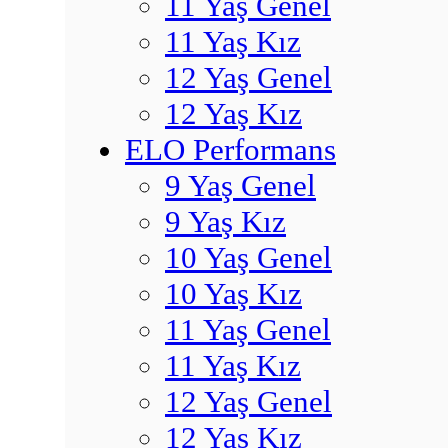
11 Yaş Genel
11 Yaş Kız
12 Yaş Genel
12 Yaş Kız
ELO Performans
9 Yaş Genel
9 Yaş Kız
10 Yaş Genel
10 Yaş Kız
11 Yaş Genel
11 Yaş Kız
12 Yaş Genel
12 Yaş Kız