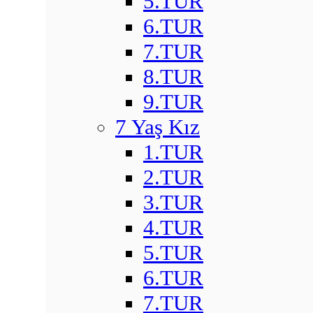
5.TUR
6.TUR
7.TUR
8.TUR
9.TUR
7 Yaş Kız
1.TUR
2.TUR
3.TUR
4.TUR
5.TUR
6.TUR
7.TUR