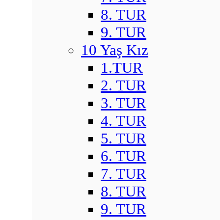
8. TUR
9. TUR
10 Yaş Kız
1.TUR
2. TUR
3. TUR
4. TUR
5. TUR
6. TUR
7. TUR
8. TUR
9. TUR