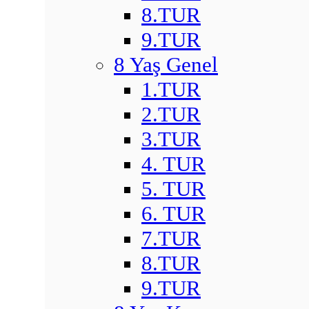
8.TUR
9.TUR
8 Yaş Genel
1.TUR
2.TUR
3.TUR
4. TUR
5. TUR
6. TUR
7.TUR
8.TUR
9.TUR