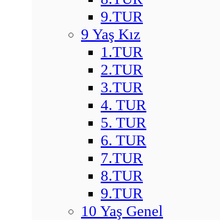
9.TUR
9 Yaş Kız
1.TUR
2.TUR
3.TUR
4. TUR
5. TUR
6. TUR
7.TUR
8.TUR
9.TUR
10 Yaş Genel