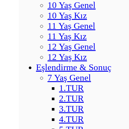
10 Yaş Genel
10 Yaş Kız
11 Yaş Genel
11 Yaş Kız
12 Yaş Genel
12 Yaş Kız
Eşlendirme & Sonuç
7 Yaş Genel
1.TUR
2.TUR
3.TUR
4.TUR