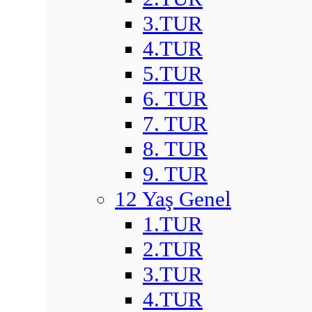
3.TUR
4.TUR
5.TUR
6. TUR
7. TUR
8. TUR
9. TUR
12 Yaş Genel
1.TUR
2.TUR
3.TUR
4.TUR