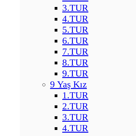
3.TUR
4.TUR
5.TUR
6.TUR
7.TUR
8.TUR
9.TUR
9 Yaş Kız
1.TUR
2.TUR
3.TUR
4.TUR