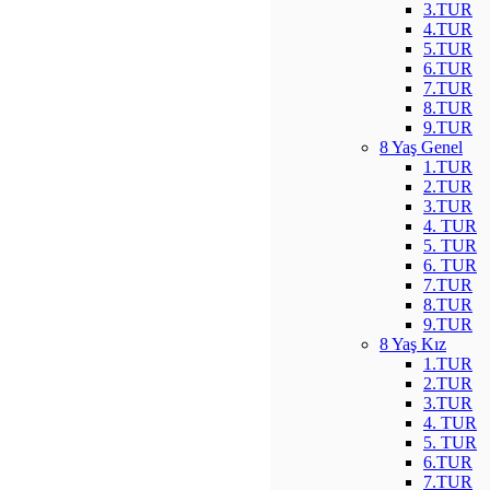
3.TUR
4.TUR
5.TUR
6.TUR
7.TUR
8.TUR
9.TUR
8 Yaş Genel
1.TUR
2.TUR
3.TUR
4. TUR
5. TUR
6. TUR
7.TUR
8.TUR
9.TUR
8 Yaş Kız
1.TUR
2.TUR
3.TUR
4. TUR
5. TUR
6.TUR
7.TUR