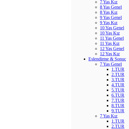
7 Yaş Kız
8 Yaş Genel
8 Yaş Kız
9 Yaş Genel
9 Yaş Kız
10 Yaş Genel
10 Yaş Kız
11 Yaş Genel
11 Yaş Kız
12 Yaş Genel
12 Yaş Kız
Eşlendirme & Sonuç
7 Yaş Genel
1.TUR
2.TUR
3.TUR
4.TUR
5.TUR
6.TUR
7.TUR
8.TUR
9.TUR
7 Yaş Kız
1.TUR
2.TUR