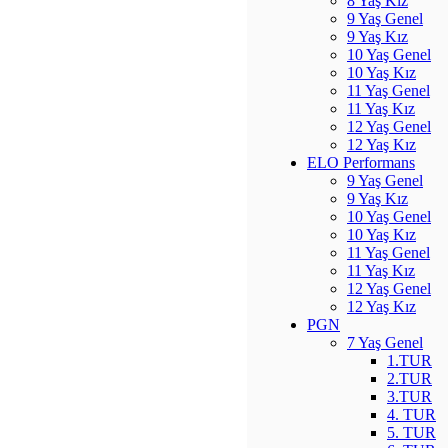
8 Yaş Kız
9 Yaş Genel
9 Yaş Kız
10 Yaş Genel
10 Yaş Kız
11 Yaş Genel
11 Yaş Kız
12 Yaş Genel
12 Yaş Kız
ELO Performans
9 Yaş Genel
9 Yaş Kız
10 Yaş Genel
10 Yaş Kız
11 Yaş Genel
11 Yaş Kız
12 Yaş Genel
12 Yaş Kız
PGN
7 Yaş Genel
1.TUR
2.TUR
3.TUR
4. TUR
5. TUR