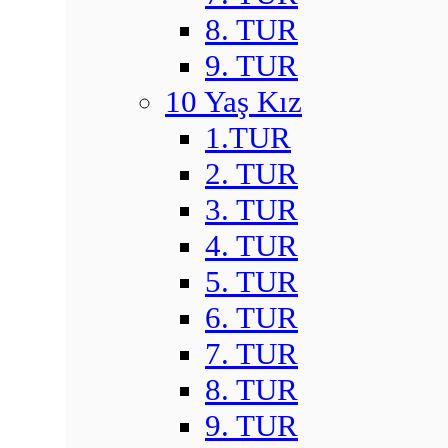
8. TUR
9. TUR
10 Yaş Kız
1.TUR
2. TUR
3. TUR
4. TUR
5. TUR
6. TUR
7. TUR
8. TUR
9. TUR