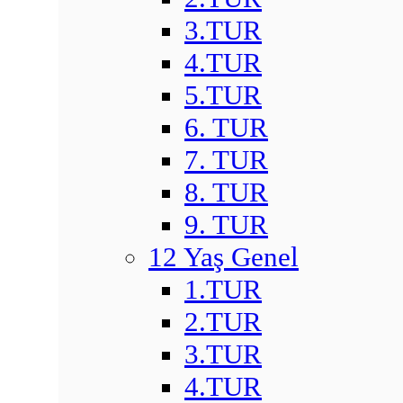
3.TUR
4.TUR
5.TUR
6. TUR
7. TUR
8. TUR
9. TUR
12 Yaş Genel
1.TUR
2.TUR
3.TUR
4.TUR