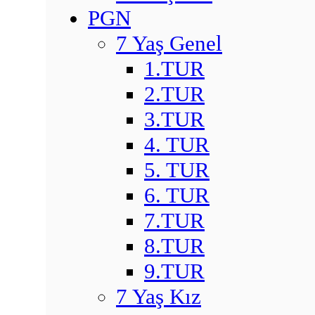
PGN
7 Yaş Genel
1.TUR
2.TUR
3.TUR
4. TUR
5. TUR
6. TUR
7.TUR
8.TUR
9.TUR
7 Yaş Kız