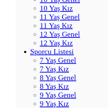
10 Yaş Kız
11 Yaş Genel
11 Yaş Kız
12 Yaş Genel
12 Yaş Kız
Sporcu Listesi
7 Yaş Genel
7 Yaş Kız
8 Yaş Genel
8 Yaş Kız
9 Yaş Genel
9 Yaş Kız