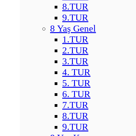
8.TUR
9.TUR
8 Yaş Genel
1.TUR
2.TUR
3.TUR
4. TUR
5. TUR
6. TUR
7.TUR
8.TUR
9.TUR