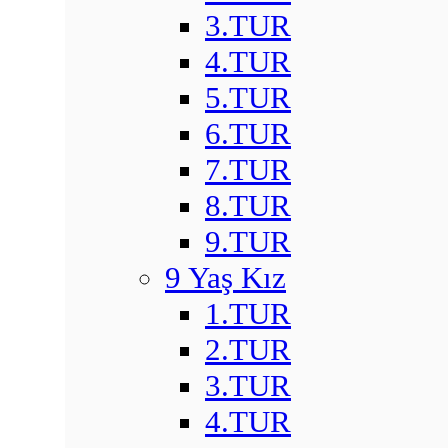
3.TUR
4.TUR
5.TUR
6.TUR
7.TUR
8.TUR
9.TUR
9 Yaş Kız
1.TUR
2.TUR
3.TUR
4.TUR