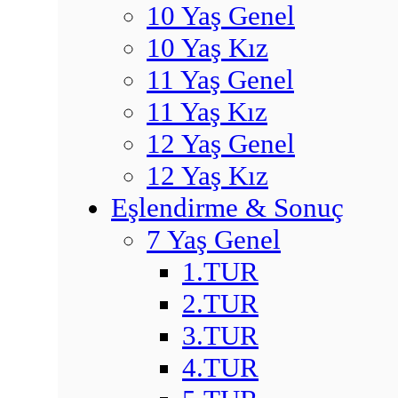
10 Yaş Genel
10 Yaş Kız
11 Yaş Genel
11 Yaş Kız
12 Yaş Genel
12 Yaş Kız
Eşlendirme & Sonuç
7 Yaş Genel
1.TUR
2.TUR
3.TUR
4.TUR