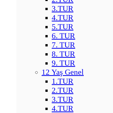
3.TUR
4.TUR
5.TUR
6. TUR
7. TUR
8. TUR
9. TUR
12 Yaş Genel
1.TUR
2.TUR
3.TUR
4.TUR