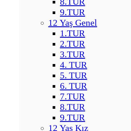
8.TUR
9.TUR
12 Yaş Genel
1.TUR
2.TUR
3.TUR
4. TUR
5. TUR
6. TUR
7.TUR
8.TUR
9.TUR
12 Yaş Kız