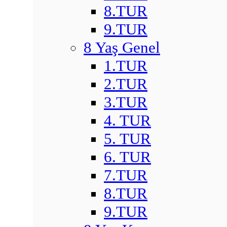
8.TUR
9.TUR
8 Yaş Genel
1.TUR
2.TUR
3.TUR
4. TUR
5. TUR
6. TUR
7.TUR
8.TUR
9.TUR