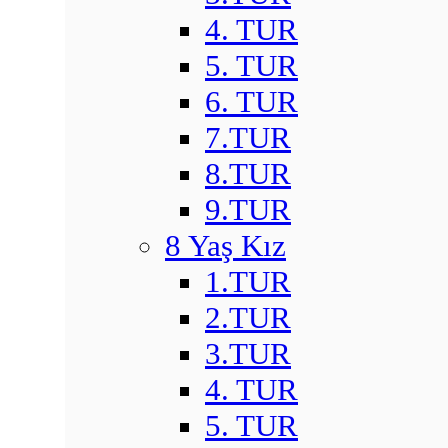
4. TUR
5. TUR
6. TUR
7.TUR
8.TUR
9.TUR
8 Yaş Kız
1.TUR
2.TUR
3.TUR
4. TUR
5. TUR