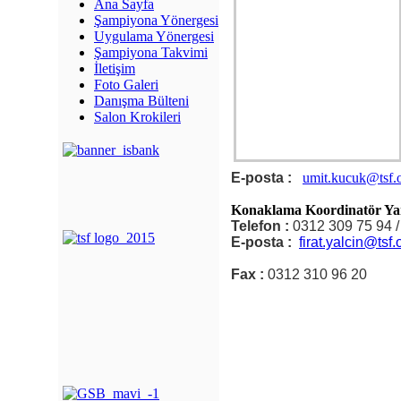
Ana Sayfa
Şampiyona Yönergesi
Uygulama Yönergesi
Şampiyona Takvimi
İletişim
Foto Galeri
Danışma Bülteni
Salon Krokileri
E-posta :
umit.kucuk@tsf.o
Konaklama Koordinatör Yar
Telefon :
0312 309 75 94 /
E-posta :
firat.yalcin@tsf.o
Fax :
0312 310 96 20