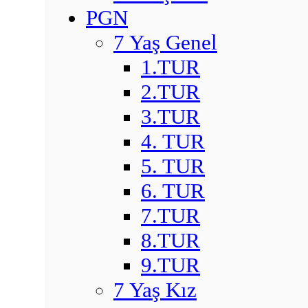
PGN
7 Yaş Genel
1.TUR
2.TUR
3.TUR
4. TUR
5. TUR
6. TUR
7.TUR
8.TUR
9.TUR
7 Yaş Kız