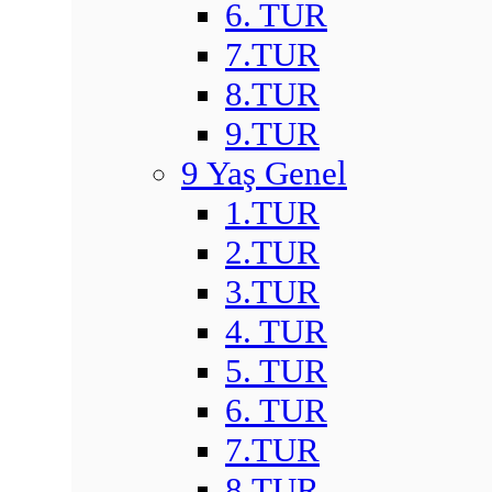
6. TUR
7.TUR
8.TUR
9.TUR
9 Yaş Genel
1.TUR
2.TUR
3.TUR
4. TUR
5. TUR
6. TUR
7.TUR
8.TUR