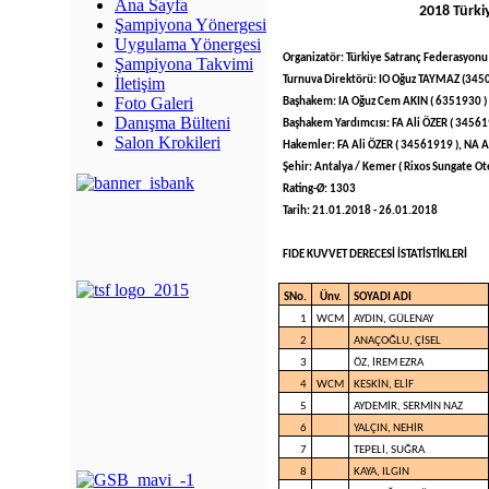
Ana Sayfa
2018 Türki
Şampiyona Yönergesi
Uygulama Yönergesi
Organizatör: Türkiye Satranç Federasyonu
Şampiyona Takvimi
Turnuva Direktörü: IO Oğuz TAYMAZ (345
İletişim
Foto Galeri
Başhakem: IA Oğuz Cem AKIN ( 6351930 )
Danışma Bülteni
Başhakem Yardımcısı: FA Ali ÖZER ( 34561
Salon Krokileri
Hakemler: FA Ali ÖZER ( 34561919 ), NA 
Şehir: Antalya / Kemer ( Rixos Sungate Ote
Rating-Ø: 1303
Tarih: 21.01.2018 - 26.01.2018
FIDE KUVVET DERECESİ İSTATİSTİKLERİ
SNo.
Ünv.
SOYADI ADI
1
WCM
AYDIN, GÜLENAY
2
ANAÇOĞLU, ÇİSEL
3
ÖZ, İREM EZRA
4
WCM
KESKİN, ELİF
5
AYDEMİR, SERMİN NAZ
6
YALÇIN, NEHİR
7
TEPELİ, SUĞRA
8
KAYA, ILGIN