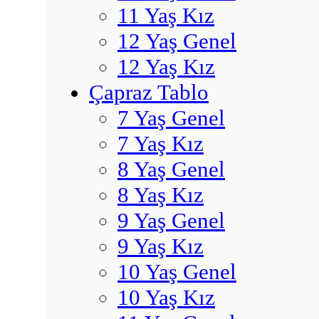
11 Yaş Kız
12 Yaş Genel
12 Yaş Kız
Çapraz Tablo
7 Yaş Genel
7 Yaş Kız
8 Yaş Genel
8 Yaş Kız
9 Yaş Genel
9 Yaş Kız
10 Yaş Genel
10 Yaş Kız