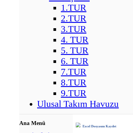
1.TUR
2.TUR
3.TUR
4. TUR
5. TUR
6. TUR
7.TUR
8.TUR
9.TUR
Ulusal Takım Havuzu
Ana Menü
Excel Dosyasını Kaydet