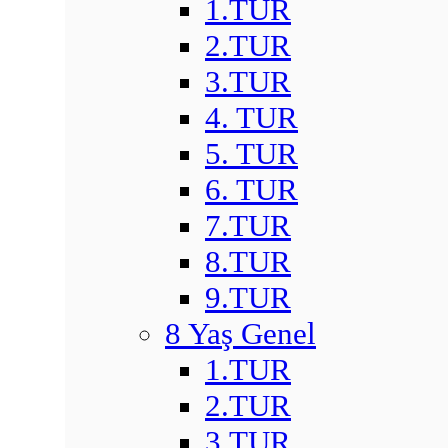
1.TUR
2.TUR
3.TUR
4. TUR
5. TUR
6. TUR
7.TUR
8.TUR
9.TUR
8 Yaş Genel
1.TUR
2.TUR
3.TUR