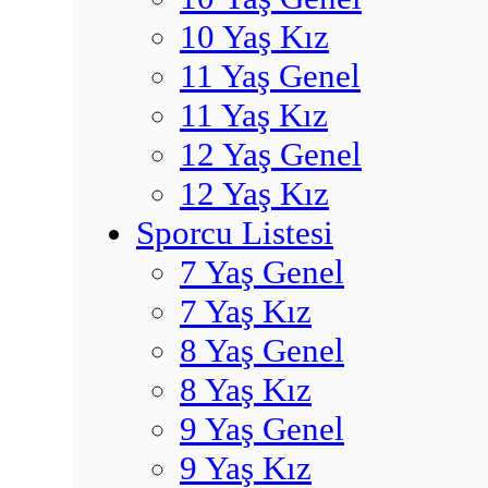
10 Yaş Kız
11 Yaş Genel
11 Yaş Kız
12 Yaş Genel
12 Yaş Kız
Sporcu Listesi
7 Yaş Genel
7 Yaş Kız
8 Yaş Genel
8 Yaş Kız
9 Yaş Genel
9 Yaş Kız