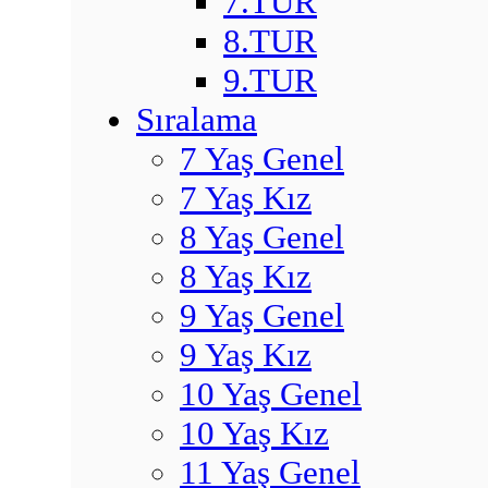
7.TUR
8.TUR
9.TUR
Sıralama
7 Yaş Genel
7 Yaş Kız
8 Yaş Genel
8 Yaş Kız
9 Yaş Genel
9 Yaş Kız
10 Yaş Genel
10 Yaş Kız
11 Yaş Genel