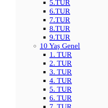
5.TUR
6.TUR
7.TUR
8.TUR
9.TUR
10 Yaş Genel
1. TUR
2. TUR
3. TUR
4. TUR
5. TUR
6. TUR
7. TUR