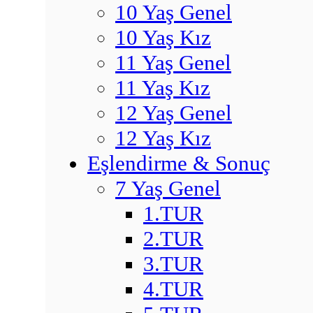
10 Yaş Genel
10 Yaş Kız
11 Yaş Genel
11 Yaş Kız
12 Yaş Genel
12 Yaş Kız
Eşlendirme & Sonuç
7 Yaş Genel
1.TUR
2.TUR
3.TUR
4.TUR