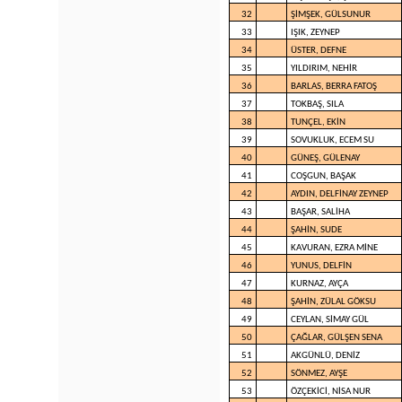
32
ŞİMŞEK, GÜLSUNUR
33
IŞIK, ZEYNEP
34
ÜSTER, DEFNE
35
YILDIRIM, NEHİR
36
BARLAS, BERRA FATOŞ
37
TOKBAŞ, SILA
38
TUNÇEL, EKİN
39
SOVUKLUK, ECEM SU
40
GÜNEŞ, GÜLENAY
41
COŞGUN, BAŞAK
42
AYDIN, DELFİNAY ZEYNEP
43
BAŞAR, SALİHA
44
ŞAHİN, SUDE
45
KAVURAN, EZRA MİNE
46
YUNUS, DELFİN
47
KURNAZ, AYÇA
48
ŞAHİN, ZÜLAL GÖKSU
49
CEYLAN, SİMAY GÜL
50
ÇAĞLAR, GÜLŞEN SENA
51
AKGÜNLÜ, DENİZ
52
SÖNMEZ, AYŞE
53
ÖZÇEKİCİ, NİSA NUR