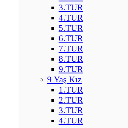
3.TUR
4.TUR
5.TUR
6.TUR
7.TUR
8.TUR
9.TUR
9 Yaş Kız
1.TUR
2.TUR
3.TUR
4.TUR