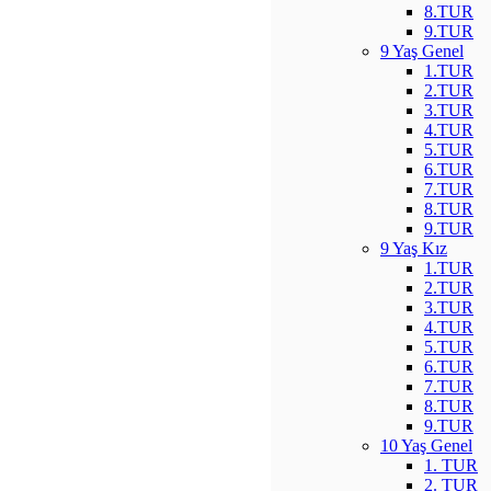
8.TUR
9.TUR
9 Yaş Genel
1.TUR
2.TUR
3.TUR
4.TUR
5.TUR
6.TUR
7.TUR
8.TUR
9.TUR
9 Yaş Kız
1.TUR
2.TUR
3.TUR
4.TUR
5.TUR
6.TUR
7.TUR
8.TUR
9.TUR
10 Yaş Genel
1. TUR
2. TUR