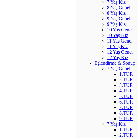
7 Yaş Kız
8 Yaş Genel
8 Yaş Kız
9 Yaş Genel
9 Yaş Kız
10 Yaş Genel
10 Yaş Kız
11 Yaş Genel
11 Yaş Kız
12 Yaş Genel
12 Yaş Kız
Eşlendirme & Sonuç
7 Yaş Genel
1.TUR
2.TUR
3.TUR
4.TUR
5.TUR
6.TUR
7.TUR
8.TUR
9.TUR
7 Yaş Kız
1.TUR
2.TUR