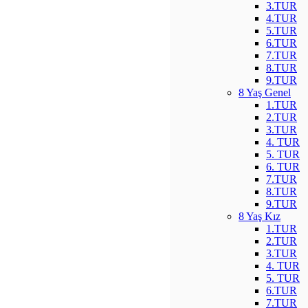
3.TUR
4.TUR
5.TUR
6.TUR
7.TUR
8.TUR
9.TUR
8 Yaş Genel
1.TUR
2.TUR
3.TUR
4. TUR
5. TUR
6. TUR
7.TUR
8.TUR
9.TUR
8 Yaş Kız
1.TUR
2.TUR
3.TUR
4. TUR
5. TUR
6.TUR
7.TUR