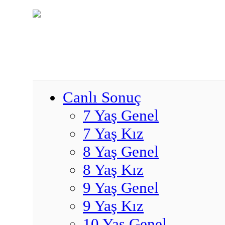
Canlı Sonuç
7 Yaş Genel
7 Yaş Kız
8 Yaş Genel
8 Yaş Kız
9 Yaş Genel
9 Yaş Kız
10 Yaş Genel