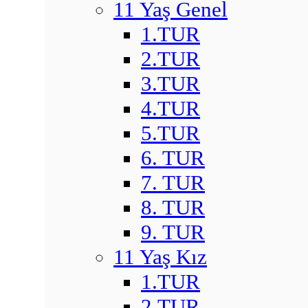
11 Yaş Genel
1.TUR
2.TUR
3.TUR
4.TUR
5.TUR
6. TUR
7. TUR
8. TUR
9. TUR
11 Yaş Kız
1.TUR
2.TUR