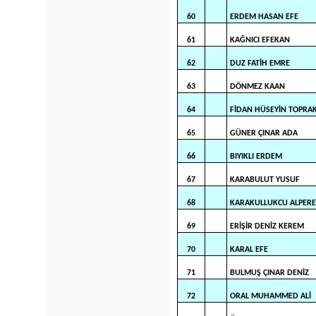
60
ERDEM HASAN EFE
61
KAĞNICI EFEKAN
62
DUZ FATİH EMRE
63
DÖNMEZ KAAN
64
FİDAN HÜSEYİN TOPRA
65
GÜNER ÇINAR ADA
66
BIYIKLI ERDEM
67
KARABULUT YUSUF
68
KARAKULLUKCU ALPER
69
ERİŞİR DENİZ KEREM
70
KARAL EFE
71
BULMUŞ ÇINAR DENİZ
72
ORAL MUHAMMED ALİ