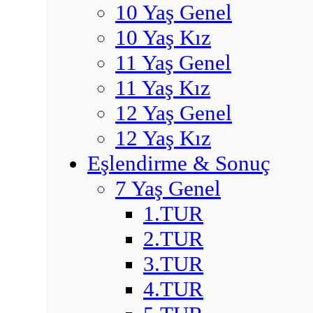
10 Yaş Genel
10 Yaş Kız
11 Yaş Genel
11 Yaş Kız
12 Yaş Genel
12 Yaş Kız
Eşlendirme & Sonuç
7 Yaş Genel
1.TUR
2.TUR
3.TUR
4.TUR