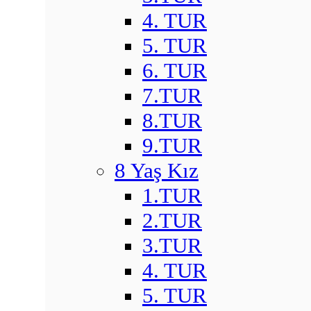
4. TUR
5. TUR
6. TUR
7.TUR
8.TUR
9.TUR
8 Yaş Kız
1.TUR
2.TUR
3.TUR
4. TUR
5. TUR