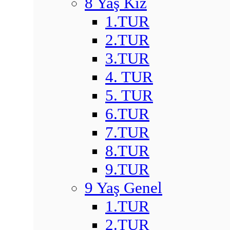
8 Yaş Kız
1.TUR
2.TUR
3.TUR
4. TUR
5. TUR
6.TUR
7.TUR
8.TUR
9.TUR
9 Yaş Genel
1.TUR
2.TUR