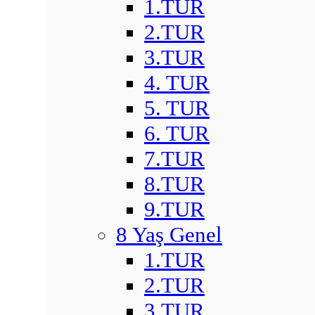
1.TUR
2.TUR
3.TUR
4. TUR
5. TUR
6. TUR
7.TUR
8.TUR
9.TUR
8 Yaş Genel
1.TUR
2.TUR
3.TUR