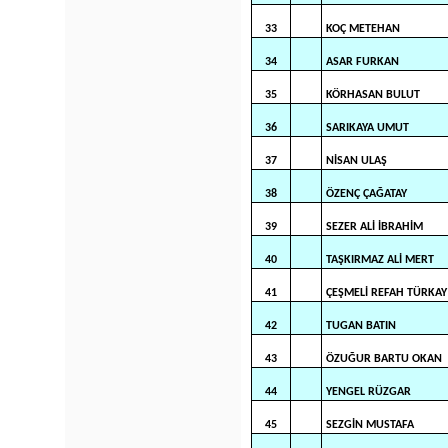
33
KOÇ METEHAN
34
ASAR FURKAN
35
KÖRHASAN BULUT
36
SARIKAYA UMUT
37
NİSAN ULAŞ
38
ÖZENÇ ÇAĞATAY
39
SEZER ALİ İBRAHİM
40
TAŞKIRMAZ ALİ MERT
41
ÇEŞMELİ REFAH TÜRKAY
42
TUGAN BATIN
43
ÖZUĞUR BARTU OKAN
44
YENGEL RÜZGAR
45
SEZGİN MUSTAFA