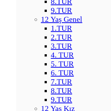
8.TUR
9.TUR
12 Yaş Genel
1.TUR
2.TUR
3.TUR
4. TUR
5. TUR
6. TUR
7.TUR
8.TUR
9.TUR
12 Yaş Kız