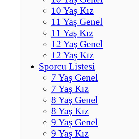
10 Yaş Kız
11 Yaş Genel
11 Yaş Kız
12 Yaş Genel
12 Yaş Kız
Sporcu Listesi
7 Yaş Genel
7 Yaş Kız
8 Yaş Genel
8 Yaş Kız
9 Yaş Genel
9 Yaş Kız