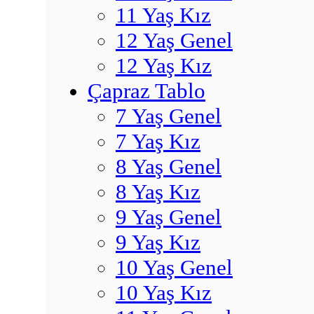
11 Yaş Kız
12 Yaş Genel
12 Yaş Kız
Çapraz Tablo
7 Yaş Genel
7 Yaş Kız
8 Yaş Genel
8 Yaş Kız
9 Yaş Genel
9 Yaş Kız
10 Yaş Genel
10 Yaş Kız