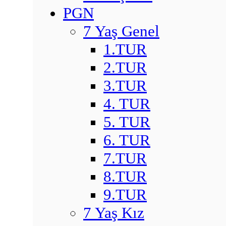
PGN
7 Yaş Genel
1.TUR
2.TUR
3.TUR
4. TUR
5. TUR
6. TUR
7.TUR
8.TUR
9.TUR
7 Yaş Kız