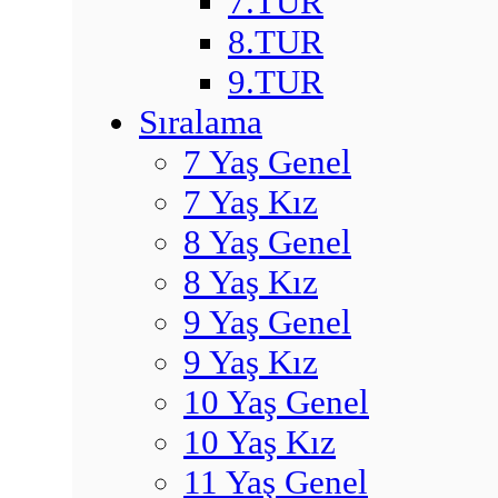
7.TUR
8.TUR
9.TUR
Sıralama
7 Yaş Genel
7 Yaş Kız
8 Yaş Genel
8 Yaş Kız
9 Yaş Genel
9 Yaş Kız
10 Yaş Genel
10 Yaş Kız
11 Yaş Genel