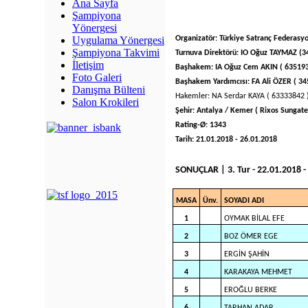
Ana Sayfa
Şampiyona
Yönergesi
Organizatör: Türkiye Satranç Federasy
Uygulama Yönergesi
Şampiyona Takvimi
Turnuva Direktörü: IO Oğuz TAYMAZ (
İletişim
Başhakem: IA Oğuz Cem AKIN ( 635193
Foto Galeri
Başhakem Yardımcısı: FA Ali ÖZER ( 34
Danışma Bülteni
Hakemler: NA Serdar KAYA ( 63333842 
Salon Krokileri
Şehir: Antalya / Kemer ( Rixos Sungate
Rating-Ø: 1343
Tarih: 21.01.2018 - 26.01.2018
SONUÇLAR | 3. Tur - 22.01.2018 - 1
MASA
Ünv.
SOYADI ADI
1
OYMAK BİLAL EFE
2
BOZ ÖMER EGE
3
ERGİN ŞAHİN
4
KARAKAYA MEHMET
5
EROĞLU BERKE