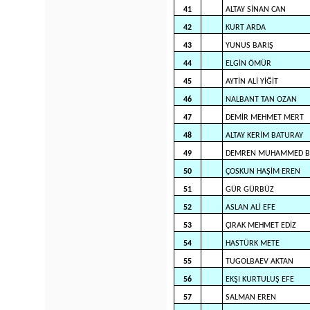
41
ALTAY SİNAN CAN
42
KURT ARDA
43
YUNUS BARIŞ
44
ELGİN ÖMÜR
45
AYTİN ALİ YİĞİT
46
NALBANT TAN OZAN
47
DEMİR MEHMET MERT
48
ALTAY KERİM BATURAY
49
DEMREN MUHAMMED B
50
ÇOSKUN HAŞİM EREN
51
GÜR GÜRBÜZ
52
ASLAN ALİ EFE
53
ÇIRAK MEHMET EDİZ
54
HASTÜRK METE
55
TUGOLBAEV AKTAN
56
EKŞI KURTULUŞ EFE
57
SALMAN EREN