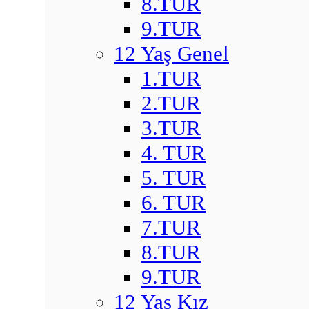
8.TUR
9.TUR
12 Yaş Genel
1.TUR
2.TUR
3.TUR
4. TUR
5. TUR
6. TUR
7.TUR
8.TUR
9.TUR
12 Yaş Kız