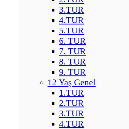
3.TUR
4.TUR
5.TUR
6. TUR
7. TUR
8. TUR
9. TUR
12 Yaş Genel
1.TUR
2.TUR
3.TUR
4.TUR