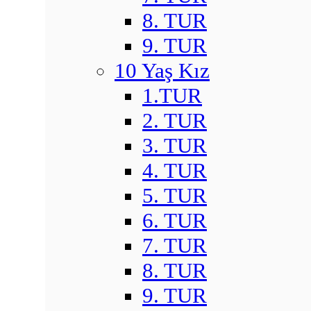
8. TUR
9. TUR
10 Yaş Kız
1.TUR
2. TUR
3. TUR
4. TUR
5. TUR
6. TUR
7. TUR
8. TUR
9. TUR