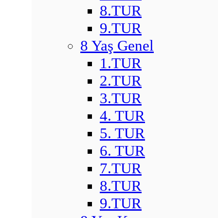
8.TUR
9.TUR
8 Yaş Genel
1.TUR
2.TUR
3.TUR
4. TUR
5. TUR
6. TUR
7.TUR
8.TUR
9.TUR