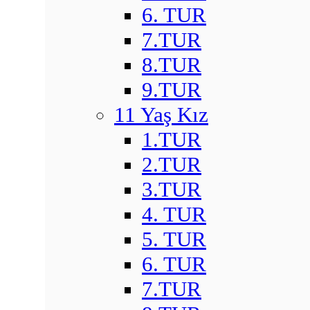
6. TUR
7.TUR
8.TUR
9.TUR
11 Yaş Kız
1.TUR
2.TUR
3.TUR
4. TUR
5. TUR
6. TUR
7.TUR