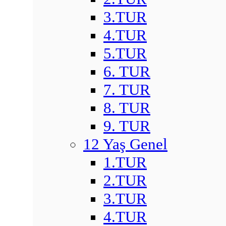
3.TUR
4.TUR
5.TUR
6. TUR
7. TUR
8. TUR
9. TUR
12 Yaş Genel
1.TUR
2.TUR
3.TUR
4.TUR