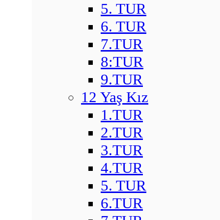
5. TUR
6. TUR
7.TUR
8:TUR
9.TUR
12 Yaş Kız
1.TUR
2.TUR
3.TUR
4.TUR
5. TUR
6.TUR