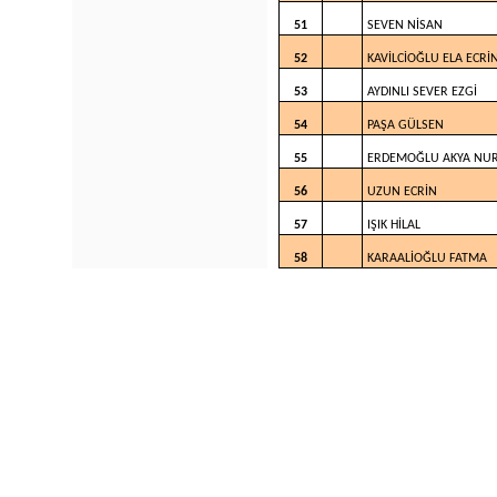
51
SEVEN NİSAN
52
KAVİLCİOĞLU ELA ECRİ
53
AYDINLI SEVER EZGİ
54
PAŞA GÜLSEN
55
ERDEMOĞLU AKYA NU
56
UZUN ECRİN
57
IŞIK HİLAL
58
KARAALİOĞLU FATMA