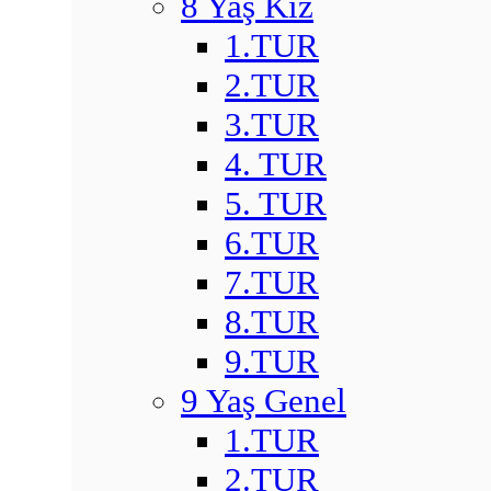
8 Yaş Kız
1.TUR
2.TUR
3.TUR
4. TUR
5. TUR
6.TUR
7.TUR
8.TUR
9.TUR
9 Yaş Genel
1.TUR
2.TUR