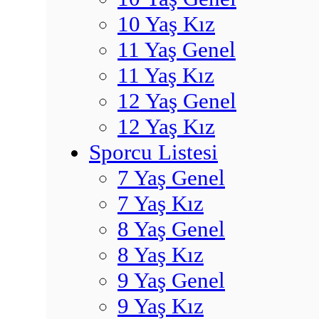
10 Yaş Kız
11 Yaş Genel
11 Yaş Kız
12 Yaş Genel
12 Yaş Kız
Sporcu Listesi
7 Yaş Genel
7 Yaş Kız
8 Yaş Genel
8 Yaş Kız
9 Yaş Genel
9 Yaş Kız