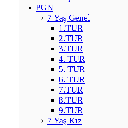
PGN
7 Yaş Genel
1.TUR
2.TUR
3.TUR
4. TUR
5. TUR
6. TUR
7.TUR
8.TUR
9.TUR
7 Yaş Kız