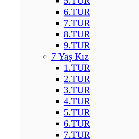
5.TUR
6.TUR
7.TUR
8.TUR
9.TUR
7 Yaş Kız
1.TUR
2.TUR
3.TUR
4.TUR
5.TUR
6.TUR
7.TUR