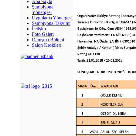
Ana Sayfa
Şampiyona
Yönergesi
Organizatör: Türkiye Satranç Federasy
Uygulama Yönergesi
Turnuva Direktörü: IO Oğuz TAYMAZ (
Şampiyona Takvimi
İletişim
Başhakem: IA Oğuz Cem AKIN ( 635193
Foto Galeri
Başhakem Yardımcısı: FA Ali ÖZER ( 34
Danışma Bülteni
Hakemler: NA Önder ŞAHİN ( 6391010
Salon Krokileri
Şehir: Antalya / Kemer ( Rixos Sungate
Rating-Ø: 1130
Tarih: 21.01.2018 - 26.01.2018
SONUÇLAR| 4. Tur - 23.01.2018 - 10.00 |
MASA
Ünv.
SOYADI ADI
1
GÖÇER DEFNE
2
KESKİNLER ELA
3
ÖZSOY İDİL MİRA
4
ŞENEL DURU
5
WCM
ASLAN EZGİ SELEN