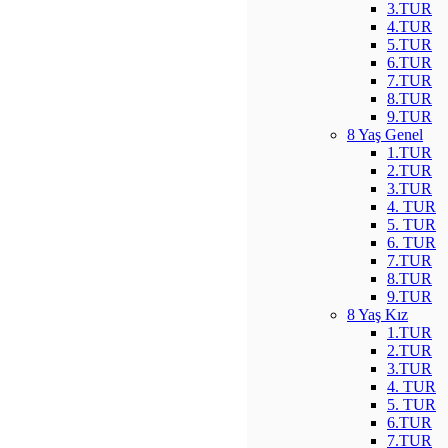
3.TUR
4.TUR
5.TUR
6.TUR
7.TUR
8.TUR
9.TUR
8 Yaş Genel
1.TUR
2.TUR
3.TUR
4. TUR
5. TUR
6. TUR
7.TUR
8.TUR
9.TUR
8 Yaş Kız
1.TUR
2.TUR
3.TUR
4. TUR
5. TUR
6.TUR
7.TUR