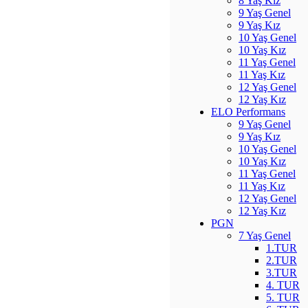
8 Yaş Kız
9 Yaş Genel
9 Yaş Kız
10 Yaş Genel
10 Yaş Kız
11 Yaş Genel
11 Yaş Kız
12 Yaş Genel
12 Yaş Kız
ELO Performans
9 Yaş Genel
9 Yaş Kız
10 Yaş Genel
10 Yaş Kız
11 Yaş Genel
11 Yaş Kız
12 Yaş Genel
12 Yaş Kız
PGN
7 Yaş Genel
1.TUR
2.TUR
3.TUR
4. TUR
5. TUR