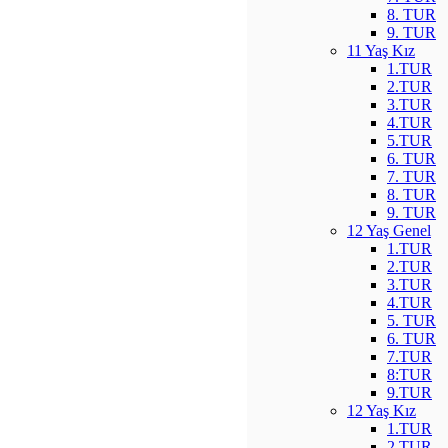
8. TUR
9. TUR
11 Yaş Kız
1.TUR
2.TUR
3.TUR
4.TUR
5.TUR
6. TUR
7. TUR
8. TUR
9. TUR
12 Yaş Genel
1.TUR
2.TUR
3.TUR
4.TUR
5. TUR
6. TUR
7.TUR
8:TUR
9.TUR
12 Yaş Kız
1.TUR
2.TUR