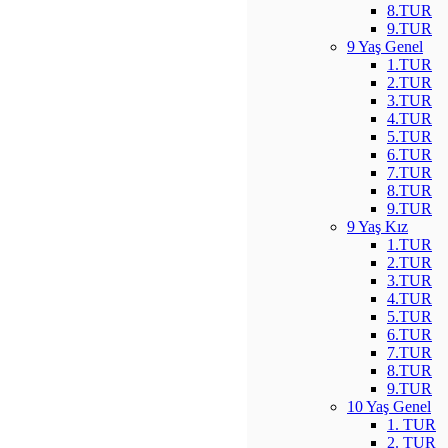
8.TUR
9.TUR
9 Yaş Genel
1.TUR
2.TUR
3.TUR
4.TUR
5.TUR
6.TUR
7.TUR
8.TUR
9.TUR
9 Yaş Kız
1.TUR
2.TUR
3.TUR
4.TUR
5.TUR
6.TUR
7.TUR
8.TUR
9.TUR
10 Yaş Genel
1. TUR
2. TUR